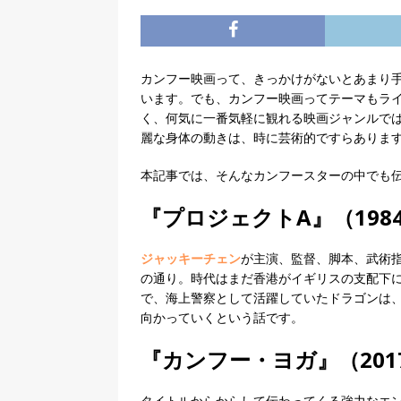
カンフー映画って、きっかけがないとあまり
います。でも、カンフー映画ってテーマもラ
く、何気に一番気軽に観れる映画ジャンルで
麗な身体の動きは、時に芸術的ですらありま
本記事では、そんなカンフースターの中でも伝
『プロジェクトA』（19
ジャッキーチェン
が主演、監督、脚本、武術
の通り。時代はまだ香港がイギリスの支配下
で、海上警察として活躍していたドラゴンは
向かっていくという話です。
『カンフー・ヨガ』（20
タイトルからからして伝わってくる強力なエ