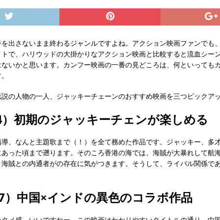
手を出さないまま終わるジャンルですよね。アクション映画ファンでも
イトで、ハリウッドの大掛かりなアクション映画と比較すると流血シー
はないかと思います。カンフー映画の一番の見どころは、何といっても
す。
説の人物の一人、ジャッキーチェーンのおすすめ映画を三つピックアッ
84）初期のジャッキーチェンが楽しめる
指導、なんと主題歌まで（！）を全て務めた作品です。ジャッキー、多才
にあった頃まで遡ります。そのころ香港の海では、海賊が大暴れして航
、海賊との内通者がの存在に気がつきます。そうして、ライバル関係で
17）中国×インドの異色のコラボ作品
ンタメ感。いいですねー。この映画はわかりやすいタイトルの通り、中